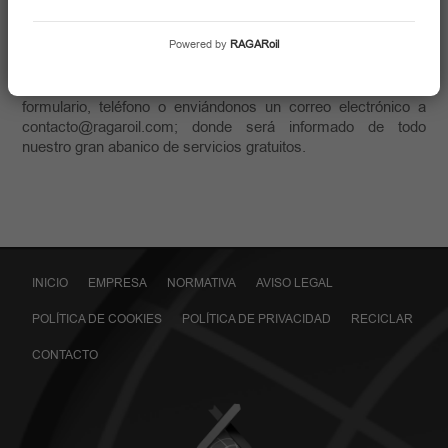
Nuestro personal se encuentra debidamente instruido y
uniformado. Además contamos con una amplia flota de
vehículos para la prestación del servicio con contenedores
Powered by
RAGARoil
homologados diseñados para tal efecto.
Pónganse en contacto con nosotros a través de nuestro
formulario, teléfono o enviándonos un correo electrónico a
contacto@ragaroil.com; donde será informado de todo
nuestro gran abanico de servicios gratuitos.
INICIO
EMPRESA
NORMATIVA
AVISO LEGAL
POLÍTICA DE COOKIES
POLÍTICA DE PRIVACIDAD
RECICLAR
CONTACTO